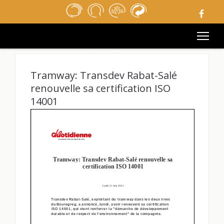
ACCUEIL
REVUE DE PRESSE
APPELS D’OFFRES
MÉDIATHÈQUE
LIENS UTILES
Tramway: Transdev Rabat-Salé
MENTIONS LÉGALES
renouvelle sa certification ISO
CONTACT
14001