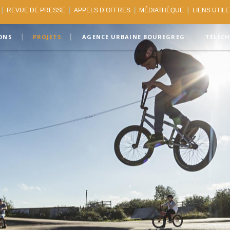
REVUE DE PRESSE
APPELS D’OFFRES
MÉDIATHÈQUE
LIENS UTIL
ONS
PROJETS
AGENCE URBAINE BOUREGREG
TÉLÉC