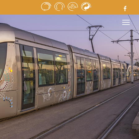
ACCUEIL
REVUE DE PRESSE
APPELS D’OFFRES
MÉDIATHÈQUE
LIENS UTILES
MENTIONS LÉGALES
CONTACT