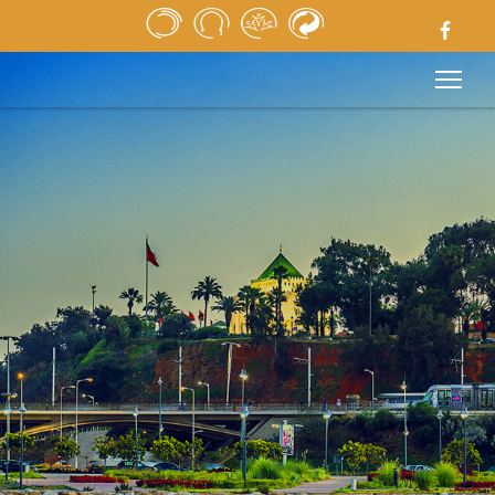
ACCUEIL
REVUE DE PRESSE
APPELS D’OFFRES
MÉDIATHÈQUE
LIENS UTILES
MENTIONS LÉGALES
CONTACT