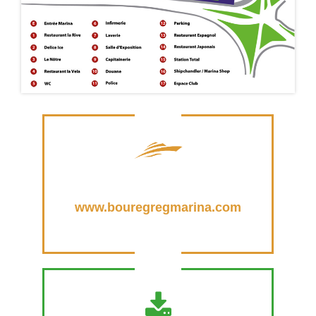
www.bouregregmarina.com