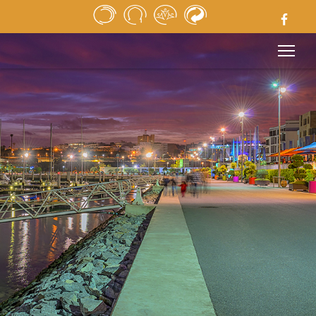
ACCUEIL
REVUE DE PRESSE
APPELS D’OFFRES
MÉDIATHÈQUE
LIENS UTILES
MENTIONS LÉGALES
CONTACT