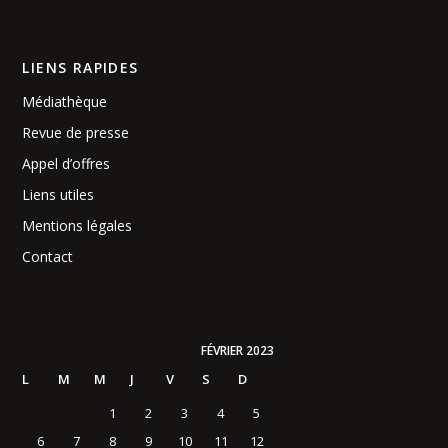
LIENS RAPIDES
Médiathèque
Revue de presse
Appel d’offres
Liens utiles
Mentions légales
Contact
FÉVRIER 2023
L
M
M
J
V
S
D
1
2
3
4
5
6
7
8
9
10
11
12