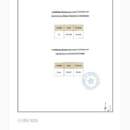
06
FÉV 2023