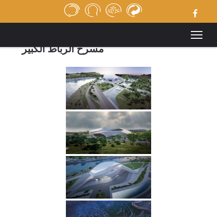
ACCUEIL
REVUE DE PRESSE
APPELS D’OFFRES
مسرح الرباط الكبير
MÉDIATHÈQUE
LIENS UTILES
MENTIONS LÉGALES
CONTACT