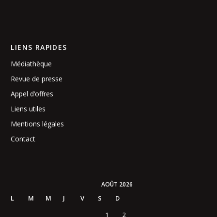
LIENS RAPIDES
Médiathèque
Revue de presse
Appel d’offres
Liens utiles
Mentions légales
Contact
AOÛT 2026
L
M
M
J
V
S
D
1
2