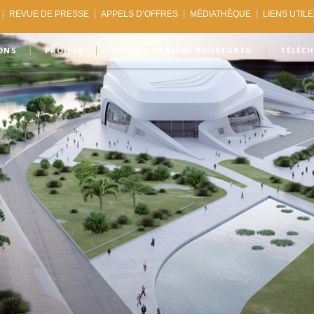
REVUE DE PRESSE
APPELS D’OFFRES
MÉDIATHÈQUE
LIENS UTIL
ONS
PROJETS
AGENCE URBAINE BOUREGREG
TÉLÉC