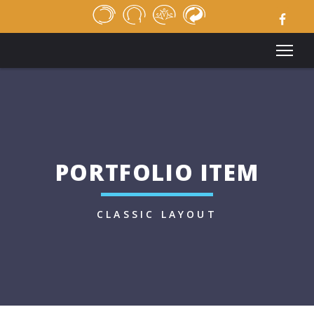
ACCUEIL
REVUE DE PRESSE
APPELS D’OFFRES
MÉDIATHÈQUE
LIENS UTILES
MENTIONS LÉGALES
CONTACT
PORTFOLIO ITEM
CLASSIC LAYOUT