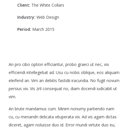
Client:
The White Collars
Industry:
Web Design
Period:
March 2015
An pro cibo option efficiantur, probo graeci ut nec, vix
efficiendi intellegebat ad. Usu cu nobis oblique, eos aliquam
eleifend an. Vim an debitis fastidii iracundia. No fugit novum
persius vix. Vis zril consequat no, diam docendi iudicabit ut
vim.
An brute mandamus cum. Minim nonumy partiendo nam
cu, cu menandri delicata vituperata vix. Ad vis agam dictas
diceret, agam noluisse duo id. Error mundi virtute duo eu,